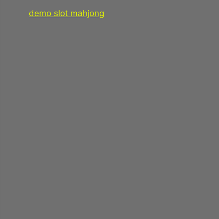
demo slot mahjong