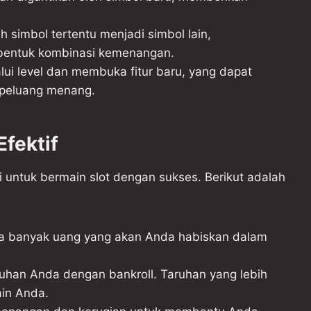
h simbol tertentu menjadi simbol lain,
bentuk kombinasi kemenangan.
lui level dan membuka fitur baru, yang dapat
peluang menang.
fektif
i untuk bermain slot dengan sukses. Berikut adalah
pa banyak uang yang akan Anda habiskan dalam
ruhan Anda dengan bankroll. Taruhan yang lebih
in Anda.