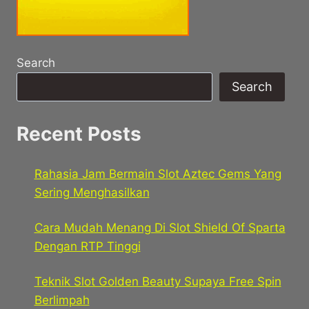
Search
Search
Recent Posts
Rahasia Jam Bermain Slot Aztec Gems Yang
Sering Menghasilkan
Cara Mudah Menang Di Slot Shield Of Sparta
Dengan RTP Tinggi
Teknik Slot Golden Beauty Supaya Free Spin
Berlimpah