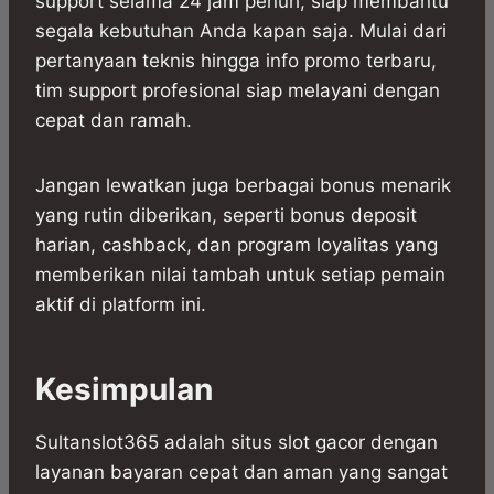
support selama 24 jam penuh, siap membantu
segala kebutuhan Anda kapan saja. Mulai dari
pertanyaan teknis hingga info promo terbaru,
tim support profesional siap melayani dengan
cepat dan ramah.
Jangan lewatkan juga berbagai bonus menarik
yang rutin diberikan, seperti bonus deposit
harian, cashback, dan program loyalitas yang
memberikan nilai tambah untuk setiap pemain
aktif di platform ini.
Kesimpulan
Sultanslot365 adalah situs slot gacor dengan
layanan bayaran cepat dan aman yang sangat