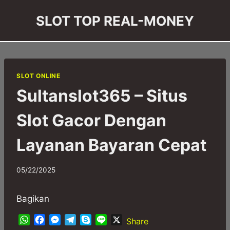
Skip
SLOT TOP REAL-MONEY
to
content
SLOT ONLINE
Sultanslot365 – Situs
Slot Gacor Dengan
Layanan Bayaran Cepat
05/22/2025
Bagikan
W
F
M
T
S
L
X
Share