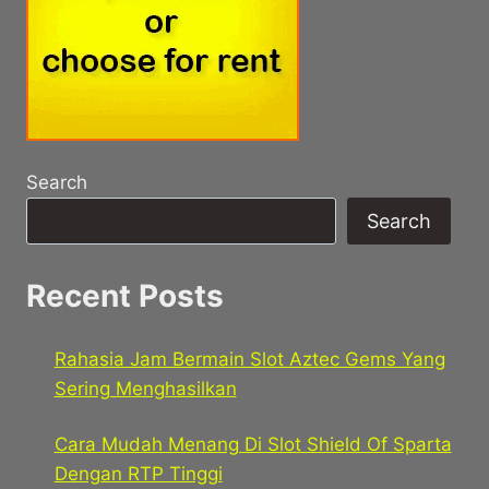
Search
Search
Recent Posts
Rahasia Jam Bermain Slot Aztec Gems Yang
Sering Menghasilkan
Cara Mudah Menang Di Slot Shield Of Sparta
Dengan RTP Tinggi