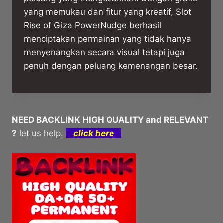
yang memukau dan fitur yang kreatif, Slot
Rise of Giza PowerNudge berhasil
menciptakan permainan yang tidak hanya
menyenangkan secara visual tetapi juga
penuh dengan peluang kemenangan besar.
NEED BACKLINK HIGH QUALITY and RELEVANT
?
let us help.
click here