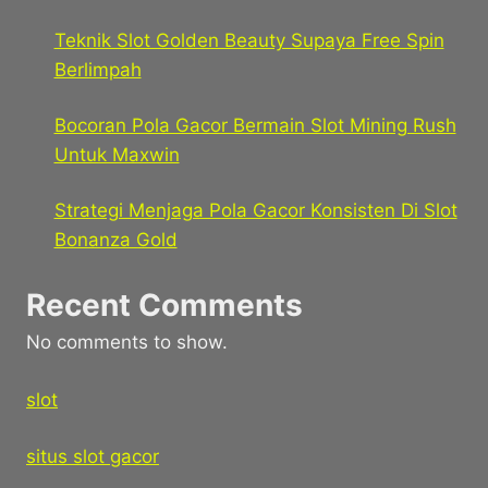
Teknik Slot Golden Beauty Supaya Free Spin
Berlimpah
Bocoran Pola Gacor Bermain Slot Mining Rush
Untuk Maxwin
Strategi Menjaga Pola Gacor Konsisten Di Slot
Bonanza Gold
Recent Comments
No comments to show.
slot
situs slot gacor