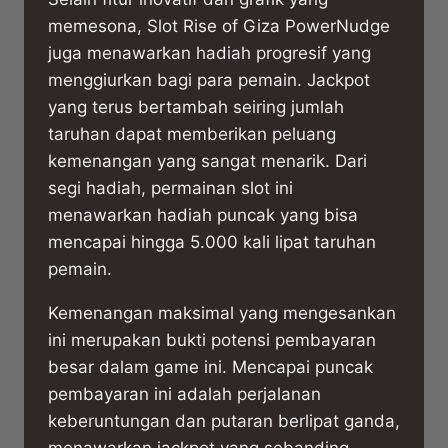
memesona, Slot Rise of Giza PowerNudge
juga menawarkan hadiah progresif yang
menggiurkan bagi para pemain. Jackpot
yang terus bertambah seiring jumlah
taruhan dapat memberikan peluang
kemenangan yang sangat menarik. Dari
segi hadiah, permainan slot ini
menawarkan hadiah puncak yang bisa
mencapai hingga 5.000 kali lipat taruhan
pemain.
Kemenangan maksimal yang mengesankan
ini merupakan bukti potensi pembayaran
besar dalam game ini. Mencapai puncak
pembayaran ini adalah perjalanan
keberuntungan dan putaran berlipat ganda,