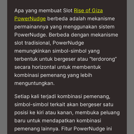
Apa yang membuat Slot
Rise of Giza
PowerNudge
berbeda adalah mekanisme
permainannya yang menggunakan sistem
PowerNudge. Berbeda dengan mekanisme
slot tradisional, PowerNudge
memungkinkan simbol-simbol yang
terbentuk untuk bergeser atau “terdorong”
secara horizontal untuk membentuk
kombinasi pemenang yang lebih
menguntungkan.
Setiap kali terjadi kombinasi pemenang,
simbol-simbol terkait akan bergeser satu
posisi ke kiri atau kanan, membuka peluang
baru untuk mendapatkan kombinasi
pemenang lainnya. Fitur PowerNudge ini