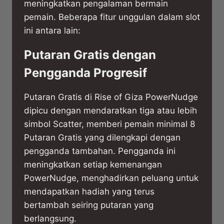
meningkatkan pengalaman bermain
pemain. Beberapa fitur unggulan dalam slot
ini antara lain:
Putaran Gratis dengan
Pengganda Progresif
Putaran Gratis di Rise of Giza PowerNudge
dipicu dengan mendaratkan tiga atau lebih
simbol Scatter, memberi pemain minimal 8
Putaran Gratis yang dilengkapi dengan
pengganda tambahan. Pengganda ini
meningkatkan setiap kemenangan
PowerNudge, menghadirkan peluang untuk
mendapatkan hadiah yang terus
bertambah seiring putaran yang
berlangsung.