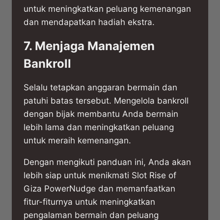
untuk meningkatkan peluang kemenangan
dan mendapatkan hadiah ekstra.
7. Menjaga Manajemen
Bankroll
Selalu tetapkan anggaran bermain dan
patuhi batas tersebut. Mengelola bankroll
dengan bijak membantu Anda bermain
lebih lama dan meningkatkan peluang
untuk meraih kemenangan.
Dengan mengikuti panduan ini, Anda akan
lebih siap untuk menikmati Slot Rise of
Giza PowerNudge dan memanfaatkan
fitur-fiturnya untuk meningkatkan
pengalaman bermain dan peluang