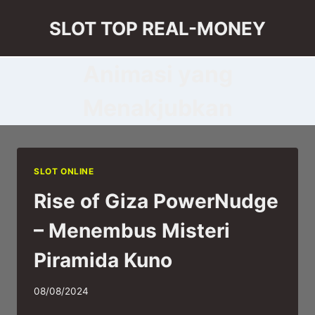
Skip
SLOT TOP REAL-MONEY
to
content
Animasi yang
Menakjubkan
SLOT ONLINE
Rise of Giza PowerNudge
– Menembus Misteri
Piramida Kuno
08/08/2024