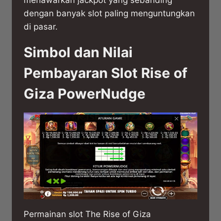
menawarkan jackpot yang sebanding
dengan banyak slot paling menguntungkan
di pasar.
Simbol dan Nilai
Pembayaran Slot Rise of
Giza PowerNudge
Permainan slot The Rise of Giza