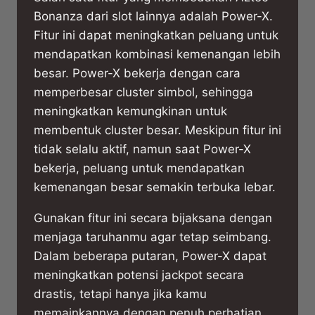
Bonanza dari slot lainnya adalah Power-X.
Fitur ini dapat meningkatkan peluang untuk
mendapatkan kombinasi kemenangan lebih
besar. Power-X bekerja dengan cara
memperbesar cluster simbol, sehingga
meningkatkan kemungkinan untuk
membentuk cluster besar. Meskipun fitur ini
tidak selalu aktif, namun saat Power-X
bekerja, peluang untuk mendapatkan
kemenangan besar semakin terbuka lebar.
Gunakan fitur ini secara bijaksana dengan
menjaga taruhanmu agar tetap seimbang.
Dalam beberapa putaran, Power-X dapat
meningkatkan potensi jackpot secara
drastis, tetapi hanya jika kamu
memainkannya dengan penuh perhatian.