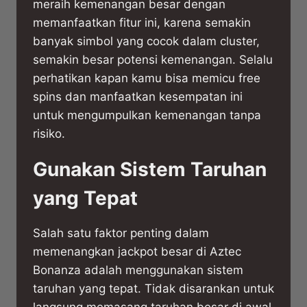
meraih kemenangan besar dengan
memanfaatkan fitur ini, karena semakin
banyak simbol yang cocok dalam cluster,
semakin besar potensi kemenangan. Selalu
perhatikan kapan kamu bisa memicu free
spins dan manfaatkan kesempatan ini
untuk mengumpulkan kemenangan tanpa
risiko.
Gunakan Sistem Taruhan
yang Tepat
Salah satu faktor penting dalam
memenangkan jackpot besar di Aztec
Bonanza adalah menggunakan sistem
taruhan yang tepat. Tidak disarankan untuk