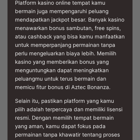
Platform kasino online tempat kamu
bermain juga mempengaruhi peluang
mendapatkan jackpot besar. Banyak kasino
menawarkan bonus sambutan, free spins,
atau cashback yang bisa kamu manfaatkan
untuk memperpanjang permainan tanpa
perlu mengeluarkan biaya lebih. Memilih
kasino yang memberikan bonus yang
menguntungkan dapat meningkatkan
peluangmu untuk terus bermain dan
memicu fitur bonus di Aztec Bonanza.
Selain itu, pastikan platform yang kamu
pilih adalah terpercaya dan memiliki lisensi
resmi. Dengan memilih tempat bermain
yang aman, kamu dapat fokus pada
permainan tanpa khawatir tentang proses