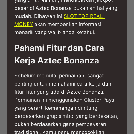
yang unik. Namun, mendapatkan jackpot
besar di Aztec Bonanza bukanlah hal yang
mudah. Dibawah ini
SLOT TOP REAL-
MONEY
akan memberikan informasi
menarik yang wajib anda ketahui.
Pahami Fitur dan Cara
Kerja Aztec Bonanza
Sebelum memulai permainan, sangat
penting untuk memahami cara kerja dan
fitur-fitur yang ada di Aztec Bonanza.
Permainan ini menggunakan Cluster Pays,
yang berarti kemenangan dihitung
berdasarkan grup simbol yang berdekatan,
bukan berdasarkan garis pembayaran
tradisional. Kamu perlu mencocokkan