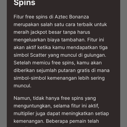
Spins
Fitur free spins di Aztec Bonanza
merupakan salah satu cara terbaik untuk
meraih jackpot besar tanpa harus
mengeluarkan biaya tambahan. Fitur ini
akan aktif ketika kamu mendapatkan tiga
simbol Scatter yang muncul di gulungan.
Setelah memicu free spins, kamu akan
diberikan sejumlah putaran gratis di mana
simbol-simbol kemenangan lebih sering
muncul.
Namun, tidak hanya free spins yang
menguntungkan, selama fitur ini aktif,
multiplier juga dapat meningkatkan setiap
kemenangan. Beberapa pemain telah