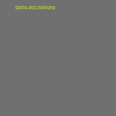
demo slot mahjong