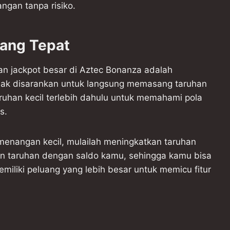
gan tanpa risiko.
ang Tepat
n jackpot besar di Aztec Bonanza adalah
dak disarankan untuk langsung memasang taruhan
ruhan kecil terlebih dahulu untuk memahami pola
s.
nangan kecil, mulailah meningkatkan taruhan
an taruhan dengan saldo kamu, sehingga kamu bisa
iliki peluang yang lebih besar untuk memicu fitur