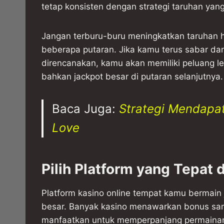
tetap konsisten dengan strategi taruhan yan
Jangan terburu-buru meningkatkan taruhan 
beberapa putaran. Jika kamu terus sabar da
direncanakan, kamu akan memiliki peluang l
bahkan jackpot besar di putaran selanjutnya.
Baca Juga:
Strategi Mendapat
Love
Pilih Platform yang Tepat
Platform kasino online tempat kamu bermai
besar. Banyak kasino menawarkan bonus sam
manfaatkan untuk memperpanjang permainan 