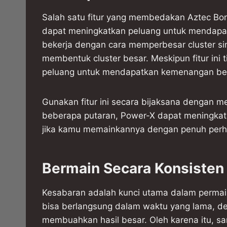
Salah satu fitur yang membedakan Aztec Bonan
dapat meningkatkan peluang untuk mendapa
bekerja dengan cara memperbesar cluster s
membentuk cluster besar. Meskipun fitur ini t
peluang untuk mendapatkan kemenangan bes
Gunakan fitur ini secara bijaksana dengan 
beberapa putaran, Power-X dapat meningkatka
jika kamu memainkannya dengan penuh perh
Bermain Secara Konsisten
Kesabaran adalah kunci utama dalam permai
bisa berlangsung dalam waktu yang lama, d
membuahkan hasil besar. Oleh karena itu, s