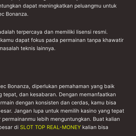
ntungkan dapat meningkatkan peluangmu untuk
tec Bonanza.
adalah terpercaya dan memiliki lisensi resmi.
kamu dapat fokus pada permainan tanpa khawatir
asalah teknis lainnya.
ztec Bonanza, diperlukan pemahaman yang baik
yang tepat, dan kesabaran. Dengan memanfaatkan
bermain dengan konsisten dan cerdas, kamu bisa
sar. Jangan lupa untuk memilih kasino yang tepat
 permainanmu lebih menguntungkan. Buat kalian
besar di
SLOT TOP REAL-MONEY
kalian bisa