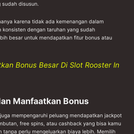
g sudah disusun.
hanya karena tidak ada kemenangan dalam
n konsisten dengan taruhan yang sudah
ebih besar untuk mendapatkan fitur bonus atau
kan Bonus Besar Di Slot Rooster In
 dan Manfaatkan Bonus
n juga mempengaruhi peluang mendapatkan jackpot
butan, free spins, atau cashback yang bisa kamu
tanpa perlu mengeluarkan biaya lebih. Memilih