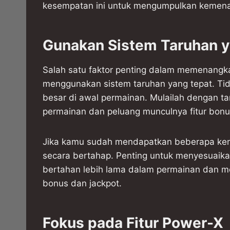
kesempatan ini untuk mengumpulkan kemenan
Gunakan Sistem Taruhan y
Salah satu faktor penting dalam memenangka
menggunakan sistem taruhan yang tepat. Ti
besar di awal permainan. Mulailah dengan ta
permainan dan peluang munculnya fitur bonu
Jika kamu sudah mendapatkan beberapa keme
secara bertahap. Penting untuk menyesuaik
bertahan lebih lama dalam permainan dan mem
bonus dan jackpot.
Fokus pada Fitur Power-X