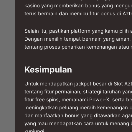
kasino yang memberikan bonus yang mengu
terus bermain dan memicu fitur bonus di Az
Selain itu, pastikan platform yang kamu pilih 
Dengan memilih tempat bermain yang aman, 
tentang proses penarikan kemenangan atau m
Kesimpulan
Untuk mendapatkan jackpot besar di Slot A
tentang fitur permainan, strategi taruhan 
fitur free spins, memahami Power-X, serta 
meningkatkan peluang meraih kemenangan be
dan manfaatkan bonus yang ditawarkan agar
yang mau mendapatkan cara untuk menang 
kunjungi