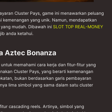
aran Cluster Pays, game ini menawarkan peluang
asi kemenangan yang unik. Namun, mendapatkan
l yang mudah. Dibawah ini
SLOT TOP REAL-MONEY
ib anda ketahui.
ja Aztec Bonanza
untuk memahami cara kerja dan fitur-fitur yang
nakan Cluster Pays, yang berarti kemenangan
ekatan, bukan berdasarkan garis pembayaran
nya lima simbol yang sama dalam satu cluster
itur cascading reels. Artinya, simbol yang