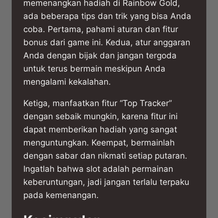
memenangkan hadiah di Rainbow Gold,
ada beberapa tips dan trik yang bisa Anda
coba. Pertama, pahami aturan dan fitur
bonus dari game ini. Kedua, atur anggaran
Anda dengan bijak dan jangan tergoda
untuk terus bermain meskipun Anda
mengalami kekalahan.
Ketiga, manfaatkan fitur “Top Tracker”
dengan sebaik mungkin, karena fitur ini
dapat memberikan hadiah yang sangat
menguntungkan. Keempat, bermainlah
dengan sabar dan nikmati setiap putaran.
Ingatlah bahwa slot adalah permainan
keberuntungan, jadi jangan terlalu terpaku
pada kemenangan.