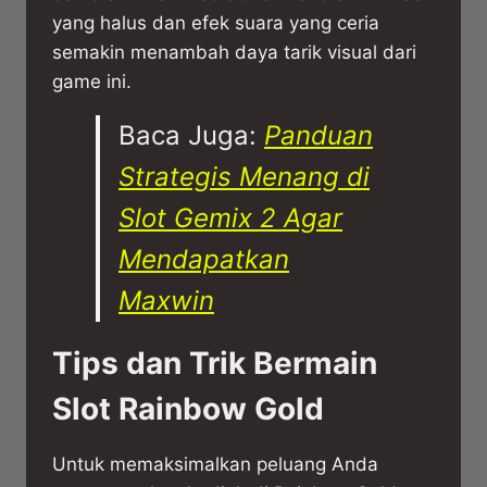
yang halus dan efek suara yang ceria
semakin menambah daya tarik visual dari
game ini.
Baca Juga:
Panduan
Strategis Menang di
Slot Gemix 2 Agar
Mendapatkan
Maxwin
Tips dan Trik Bermain
Slot Rainbow Gold
Untuk memaksimalkan peluang Anda