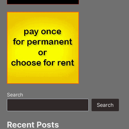
Search
Search
Recent Posts