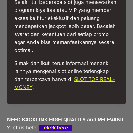
Selain itu, beberapa slot juga menawarkan
program loyalitas atau VIP yang memberi
akses ke fitur eksklusif dan peluang
mendapatkan jackpot lebih besar. Bacalah
syarat dan ketentuan dari setiap promo
agar Anda bisa memanfaatkannya secara
optimal.
Simak dan ikuti terus informasi menarik
lainnya mengenai slot online terlengkap
dan terpercaya hanya di
SLOT TOP REAL-
MONEY
.
NEED BACKLINK HIGH QUALITY and RELEVANT
?
let us help.
click here