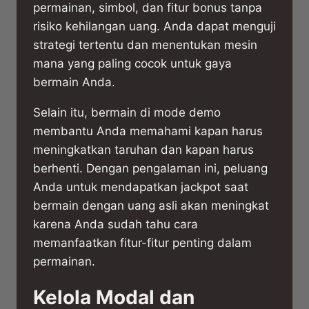
permainan, simbol, dan fitur bonus tanpa
risiko kehilangan uang. Anda dapat menguji
strategi tertentu dan menentukan mesin
mana yang paling cocok untuk gaya
bermain Anda.
Selain itu, bermain di mode demo
membantu Anda memahami kapan harus
meningkatkan taruhan dan kapan harus
berhenti. Dengan pengalaman ini, peluang
Anda untuk mendapatkan jackpot saat
bermain dengan uang asli akan meningkat
karena Anda sudah tahu cara
memanfaatkan fitur-fitur penting dalam
permainan.
Kelola Modal dan