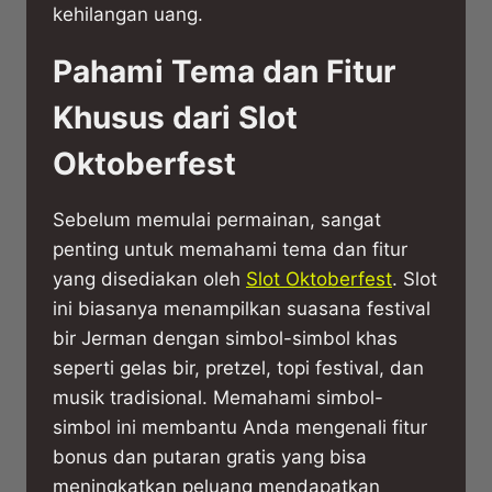
kehilangan uang.
Pahami Tema dan Fitur
Khusus dari Slot
Oktoberfest
Sebelum memulai permainan, sangat
penting untuk memahami tema dan fitur
yang disediakan oleh
Slot Oktoberfest
. Slot
ini biasanya menampilkan suasana festival
bir Jerman dengan simbol-simbol khas
seperti gelas bir, pretzel, topi festival, dan
musik tradisional. Memahami simbol-
simbol ini membantu Anda mengenali fitur
bonus dan putaran gratis yang bisa
meningkatkan peluang mendapatkan