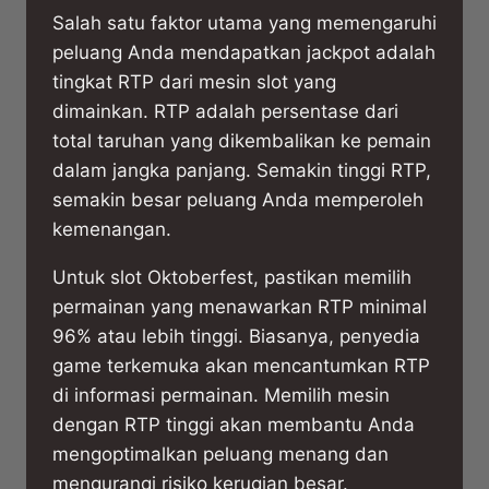
Salah satu faktor utama yang memengaruhi
peluang Anda mendapatkan jackpot adalah
tingkat RTP dari mesin slot yang
dimainkan. RTP adalah persentase dari
total taruhan yang dikembalikan ke pemain
dalam jangka panjang. Semakin tinggi RTP,
semakin besar peluang Anda memperoleh
kemenangan.
Untuk slot Oktoberfest, pastikan memilih
permainan yang menawarkan RTP minimal
96% atau lebih tinggi. Biasanya, penyedia
game terkemuka akan mencantumkan RTP
di informasi permainan. Memilih mesin
dengan RTP tinggi akan membantu Anda
mengoptimalkan peluang menang dan
mengurangi risiko kerugian besar.