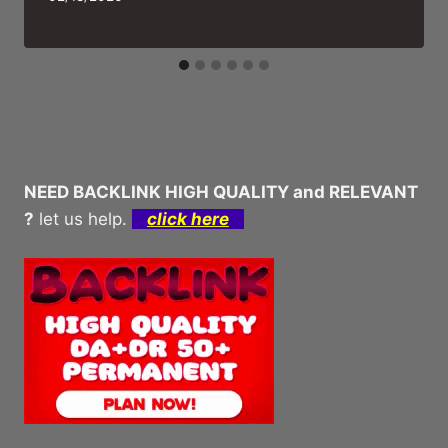
NEED BACKLINK HIGH QUALITY and RELEVANT
?
let us help.
click here