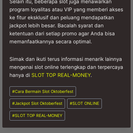
Selain itu, beberapa slot juga menawarkan
program loyalitas atau VIP yang memberi akses
ke fitur eksklusif dan peluang mendapatkan
jackpot lebih besar. Bacalah syarat dan
ketentuan dari setiap promo agar Anda bisa
memanfaatkannya secara optimal.
Simak dan ikuti terus informasi menarik lainnya
mengenai slot online terlengkap dan terpercaya
hanya di
SLOT TOP REAL-MONEY
.
Post
#
Cara Bermain Slot Oktoberfest
Tags:
#
Jackpot Slot Oktoberfest
#
SLOT ONLINE
#
SLOT TOP REAL-MONEY