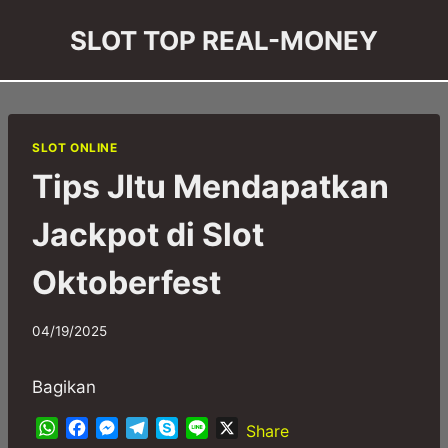
Skip
SLOT TOP REAL-MONEY
to
content
SLOT ONLINE
Tips JItu Mendapatkan
Jackpot di Slot
Oktoberfest
04/19/2025
Bagikan
W
F
M
T
S
L
X
Share