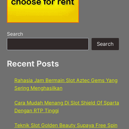
Search
Search
Recent Posts
Rahasia Jam Bermain Slot Aztec Gems Yang
Sering Menghasilkan
Cara Mudah Menang Di Slot Shield Of Sparta
Dengan RTP Tinggi
Teknik Slot Golden Beauty Supaya Free Spin