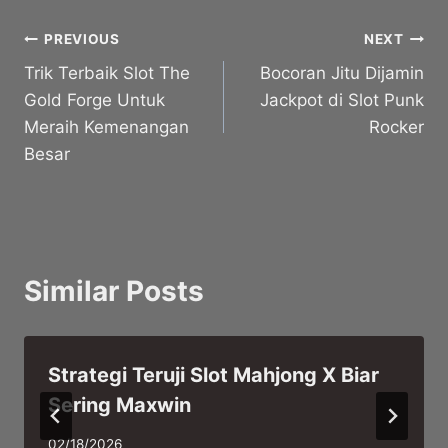
Post
PREVIOUS
NEXT
Trik Terbaik Slot The
Bocoran Jitu Dijamin
navigation
Gold Forge Untuk
Jackpot di Slot Punk
Meraih Kemenangan
Rocker
Besar
Similar Posts
Strategi Teruji Slot Mahjong X Biar
Sering Maxwin
02/18/2026