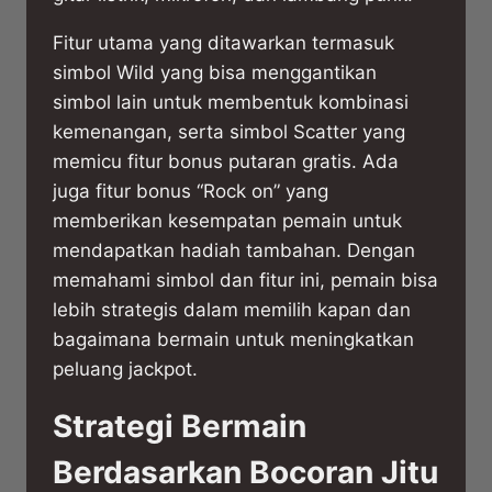
Fitur utama yang ditawarkan termasuk
simbol Wild yang bisa menggantikan
simbol lain untuk membentuk kombinasi
kemenangan, serta simbol Scatter yang
memicu fitur bonus putaran gratis. Ada
juga fitur bonus “Rock on” yang
memberikan kesempatan pemain untuk
mendapatkan hadiah tambahan. Dengan
memahami simbol dan fitur ini, pemain bisa
lebih strategis dalam memilih kapan dan
bagaimana bermain untuk meningkatkan
peluang jackpot.
Strategi Bermain
Berdasarkan Bocoran Jitu