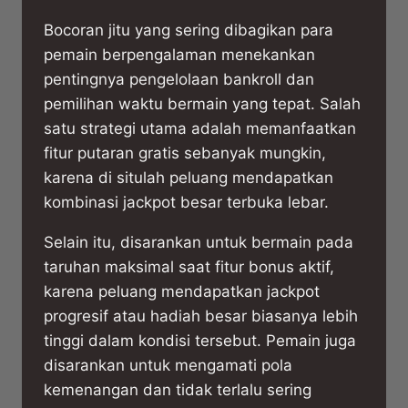
Bocoran jitu yang sering dibagikan para
pemain berpengalaman menekankan
pentingnya pengelolaan bankroll dan
pemilihan waktu bermain yang tepat. Salah
satu strategi utama adalah memanfaatkan
fitur putaran gratis sebanyak mungkin,
karena di situlah peluang mendapatkan
kombinasi jackpot besar terbuka lebar.
Selain itu, disarankan untuk bermain pada
taruhan maksimal saat fitur bonus aktif,
karena peluang mendapatkan jackpot
progresif atau hadiah besar biasanya lebih
tinggi dalam kondisi tersebut. Pemain juga
disarankan untuk mengamati pola
kemenangan dan tidak terlalu sering