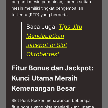
berganti mesin permainan, karena setiap
mesin memiliki tingkat pengembalian
tertentu (RTP) yang berbeda.
Baca Juga:
Tips JItu
Mendapatkan
Jackpot di Slot
Oktoberfest
Fitur Bonus dan Jackpot:
Kunci Utama Meraih
Kemenangan Besar
Slot Punk Rocker menawarkan beberapa
fitur bonus yang bisa menjadi kunci utama