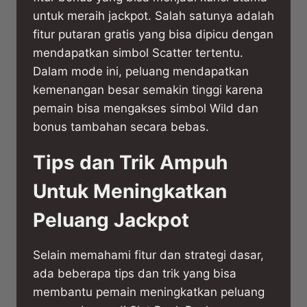
untuk meraih jackpot. Salah satunya adalah
fitur putaran gratis yang bisa dipicu dengan
mendapatkan simbol Scatter tertentu.
Dalam mode ini, peluang mendapatkan
kemenangan besar semakin tinggi karena
pemain bisa mengakses simbol Wild dan
bonus tambahan secara bebas.
Tips dan Trik Ampuh
Untuk Meningkatkan
Peluang Jackpot
Selain memahami fitur dan strategi dasar,
ada beberapa tips dan trik yang bisa
membantu pemain meningkatkan peluang