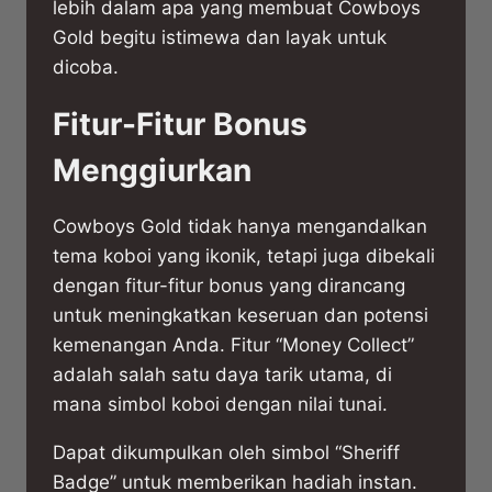
lebih dalam apa yang membuat Cowboys
Gold begitu istimewa dan layak untuk
dicoba.
Fitur-Fitur Bonus
Menggiurkan
Cowboys Gold tidak hanya mengandalkan
tema koboi yang ikonik, tetapi juga dibekali
dengan fitur-fitur bonus yang dirancang
untuk meningkatkan keseruan dan potensi
kemenangan Anda. Fitur “Money Collect”
adalah salah satu daya tarik utama, di
mana simbol koboi dengan nilai tunai.
Dapat dikumpulkan oleh simbol “Sheriff
Badge” untuk memberikan hadiah instan.