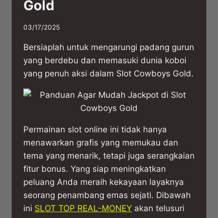
Gold
03/17/2025
Bersiaplah untuk mengarungi padang gurun
yang berdebu dan memasuki dunia koboi
yang penuh aksi dalam Slot Cowboys Gold.
Permainan slot online ini tidak hanya
menawarkan grafis yang memukau dan
tema yang menarik, tetapi juga serangkaian
fitur bonus. Yang siap meningkatkan
peluang Anda meraih kekayaan layaknya
seorang penambang emas sejati. Dibawah
ini
SLOT TOP REAL-MONEY
akan telusuri