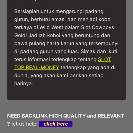
Bersiaplah untuk mengarungi padang
gurun, berburu emas, dan menjadi koboi
terkaya di Wild West dalam Slot Cowboys
Gold! Jadilah koboi yang beruntung dan
bawa pulang harta karun yang tersembunyi
di padang gurun yang luas. Simak dan ikuti
terus informasi terlengkap tentang
SLOT
TOP REAL-MONEY
terlengkap yang ada di
dunia, yang akan kami berikan setiap
harinya.
NEED BACKLINK HIGH QUALITY and RELEVANT
?
let us help.
click here