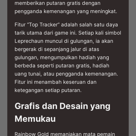
memberikan putaran gratis dengan
pengganda kemenangan yang meningkat.
Fitur “Top Tracker” adalah salah satu daya
tarik utama dari game ini. Setiap kali simbol
Leprechaun muncul di gulungan, ia akan
bergerak di sepanjang jalur di atas
gulungan, mengumpulkan hadiah yang
berbeda seperti putaran gratis, hadiah
uang tunai, atau pengganda kemenangan.
Fitur ini menambah keseruan dan
ketegangan setiap putaran.
Grafis dan Desain yang
Memukau
Rainbow Gold memanjakan mata pemain