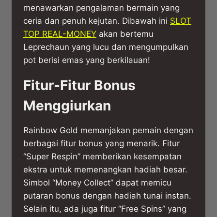
menawarkan pengalaman bermain yang
ceria dan penuh kejutan. Dibawah ini
SLOT
TOP REAL-MONEY
akan bertemu
Leprechaun yang lucu dan mengumpulkan
pot berisi emas yang berkilauan!
Fitur-Fitur Bonus
Menggiurkan
Rainbow Gold memanjakan pemain dengan
berbagai fitur bonus yang menarik. Fitur
“Super Respin” memberikan kesempatan
ekstra untuk memenangkan hadiah besar.
Simbol “Money Collect” dapat memicu
putaran bonus dengan hadiah tunai instan.
Selain itu, ada juga fitur “Free Spins” yang