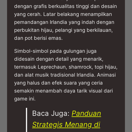
dengan grafis berkualitas tinggi dan desain
yang cerah. Latar belakang menampilkan
pemandangan Irlandia yang indah dengan
perbukitan hijau, pelangi yang berkilauan,
dan pot berisi emas.
Simbol-simbol pada gulungan juga
didesain dengan detail yang menarik,
termasuk Leprechaun, shamrock, topi hijau,
dan alat musik tradisional Irlandia. Animasi
yang halus dan efek suara yang ceria
semakin menambah daya tarik visual dari
game ini.
Baca Juga:
Panduan
Strategis Menang di