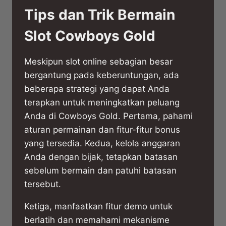
Tips dan Trik Bermain
Slot Cowboys Gold
Meskipun slot online sebagian besar
bergantung pada keberuntungan, ada
beberapa strategi yang dapat Anda
terapkan untuk meningkatkan peluang
Anda di Cowboys Gold. Pertama, pahami
aturan permainan dan fitur-fitur bonus
yang tersedia. Kedua, kelola anggaran
Anda dengan bijak, tetapkan batasan
sebelum bermain dan patuhi batasan
tersebut.
Ketiga, manfaatkan fitur demo untuk
berlatih dan memahami mekanisme