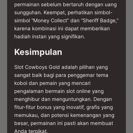
permainan sebelum bertaruh dengan uang
sungguhan. Keempat, perhatikan simbol-
simbol “Money Collect” dan “Sheriff Badge,”
karena kombinasi ini dapat memberikan
hadiah instan yang signifikan.
Kesimpulan
Slot Cowboys Gold adalah pilihan yang
sangat baik bagi para penggemar tema
koboi dan pemain yang mencari
pengalaman bermain slot online yang
menghibur dan menguntungkan. Dengan
fitur-fitur bonus yang inovatif, grafis yang
memukau, dan potensi kemenangan yang
besar, permainan ini pasti akan membuat
Anda terpikat.