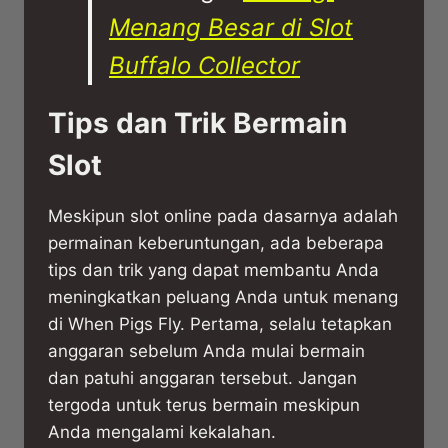
Menang Besar di Slot
Buffalo Collector
Tips dan Trik Bermain
Slot
Meskipun slot online pada dasarnya adalah
permainan keberuntungan, ada beberapa
tips dan trik yang dapat membantu Anda
meningkatkan peluang Anda untuk menang
di When Pigs Fly. Pertama, selalu tetapkan
anggaran sebelum Anda mulai bermain
dan patuhi anggaran tersebut. Jangan
tergoda untuk terus bermain meskipun
Anda mengalami kekalahan.