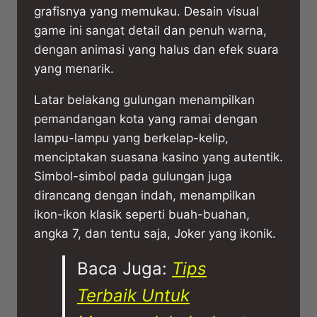
grafisnya yang memukau. Desain visual
game ini sangat detail dan penuh warna,
dengan animasi yang halus dan efek suara
yang menarik.
Latar belakang gulungan menampilkan
pemandangan kota yang ramai dengan
lampu-lampu yang berkelap-kelip,
menciptakan suasana kasino yang autentik.
Simbol-simbol pada gulungan juga
dirancang dengan indah, menampilkan
ikon-ikon klasik seperti buah-buahan,
angka 7, dan tentu saja, Joker yang ikonik.
Baca Juga:
Tips
Terbaik Untuk