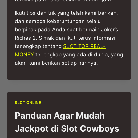
Ikuti tips dan trik yang telah kami berikan,
dan semoga keberuntungan selalu
berpihak pada Anda saat bermain Joker’s
Riches 2. Simak dan ikuti terus informasi
terlengkap tentang
SLOT TOP REAL-
MONEY
terlengkap yang ada di dunia, yang
akan kami berikan setiap harinya.
SLOT ONLINE
Panduan Agar Mudah
Jackpot di Slot Cowboys