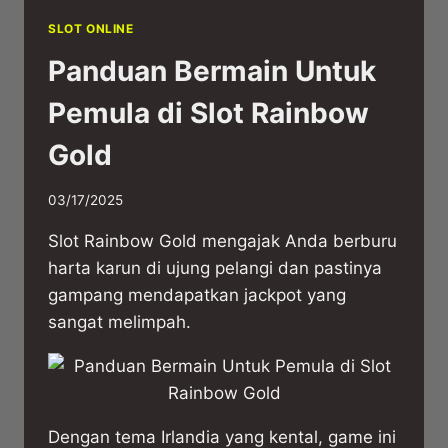
SLOT ONLINE
Panduan Bermain Untuk
Pemula di Slot Rainbow
Gold
03/17/2025
Slot Rainbow Gold mengajak Anda berburu
harta karun di ujung pelangi dan pastinya
gampang mendapatkan jackpot yang
sangat melimpah.
Dengan tema Irlandia yang kental, game ini