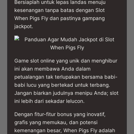
Bersiaplah untuk lepas landas menuju
kesenangan tanpa batas dengan Slot
When Pigs Fly dan pastinya gampang
jackpot.
Game slot online yang unik dan menghibur
ini akan membawa Anda dalam
petualangan tak terlupakan bersama babi-
babi lucu yang bertekad untuk terbang.
Jangan biarkan judulnya menipu Anda; slot
ini lebih dari sekadar lelucon.
Dengan fitur-fitur bonus yang inovatif,
grafis yang memukau, dan potensi
kemenangan besar, When Pigs Fly adalah