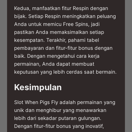
Kedua, manfaatkan fitur Respin dengan
bijak. Setiap Respin meningkatkan peluang
Anda untuk memicu Free Spins, jadi
pastikan Anda memaksimalkan setiap
kesempatan. Terakhir, pahami tabel
pembayaran dan fitur-fitur bonus dengan
baik. Dengan mengetahui cara kerja
permainan, Anda dapat membuat
keputusan yang lebih cerdas saat bermain.
Kesimpulan
Slot When Pigs Fly adalah permainan yang
unik dan menghibur yang menawarkan
lebih dari sekadar putaran gulungan.
Dengan fitur-fitur bonus yang inovatif,