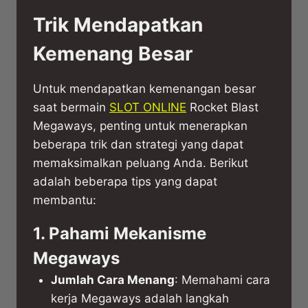
Trik Mendapatkan
Kemenang Besar
Untuk mendapatkan kemenangan besar
saat bermain
SLOT ONLINE
Rocket Blast
Megaways, penting untuk menerapkan
beberapa trik dan strategi yang dapat
memaksimalkan peluang Anda. Berikut
adalah beberapa tips yang dapat
membantu:
1. Pahami Mekanisme
Megaways
Jumlah Cara Menang
: Memahami cara
kerja Megaways adalah langkah