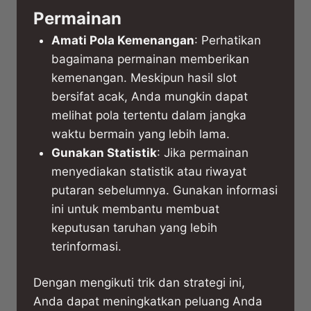
Permainan
Amati Pola Kemenangan
: Perhatikan
bagaimana permainan memberikan
kemenangan. Meskipun hasil slot
bersifat acak, Anda mungkin dapat
melihat pola tertentu dalam jangka
waktu bermain yang lebih lama.
Gunakan Statistik
: Jika permainan
menyediakan statistik atau riwayat
putaran sebelumnya. Gunakan informasi
ini untuk membantu membuat
keputusan taruhan yang lebih
terinformasi.
Dengan mengikuti trik dan strategi ini,
Anda dapat meningkatkan peluang Anda