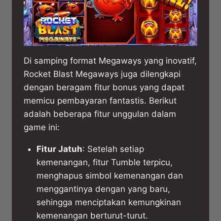
Di samping format Megaways yang inovatif,
Rocket Blast Megaways juga dilengkapi
dengan beragam fitur bonus yang dapat
memicu pembayaran fantastis. Berikut
adalah beberapa fitur unggulan dalam
game ini:
Fitur Jatuh
: Setelah setiap
kemenangan, fitur Tumble terpicu,
menghapus simbol kemenangan dan
menggantinya dengan yang baru,
sehingga menciptakan kemungkinan
kemenangan berturut-turut.