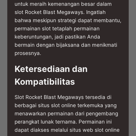
untuk meraih kemenangan besar dalam
slot Rocket Blast Megaways. Ingatlah
bahwa meskipun strategi dapat membantu,
permainan slot tetaplah permainan
keberuntungan, jadi pastikan Anda
bermain dengan bijaksana dan menikmati
prosesnya.
Ketersediaan dan
Kompatibilitas
Slot Rocket Blast Megaways tersedia di
berbagai situs slot online terkemuka yang
menawarkan permainan dari pengembang
perangkat lunak ternama. Permainan ini
dapat diakses melalui situs web slot online