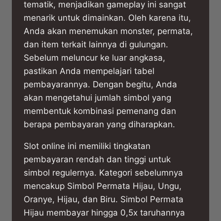
tematik, menjadikan gameplay ini sangat
menarik untuk dimainkan. Oleh karena itu,
Anda akan menemukan monster, permata,
dan item terkait lainnya di gulungan.
Sebelum meluncur ke luar angkasa,
pastikan Anda mempelajari tabel
pembayarannya. Dengan begitu, Anda
akan mengetahui jumlah simbol yang
membentuk kombinasi pemenang dan
berapa pembayaran yang diharapkan.
Slot online ini memiliki tingkatan
pembayaran rendah dan tinggi untuk
simbol regulernya. Kategori sebelumnya
mencakup Simbol Permata Hijau, Ungu,
Oranye, Hijau, dan Biru. Simbol Permata
Hijau membayar hingga 0,5x taruhannya