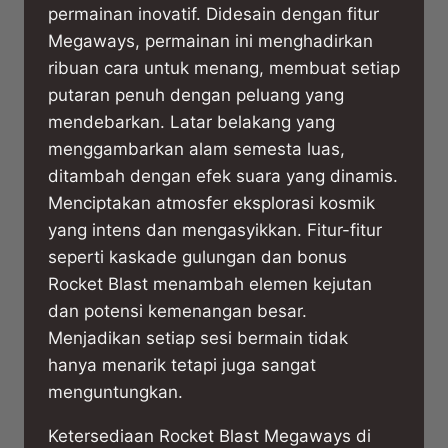
permainan inovatif. Didesain dengan fitur
Megaways, permainan ini menghadirkan
ribuan cara untuk menang, membuat setiap
putaran penuh dengan peluang yang
mendebarkan. Latar belakang yang
menggambarkan alam semesta luas,
ditambah dengan efek suara yang dinamis.
Menciptakan atmosfer eksplorasi kosmik
yang intens dan mengasyikkan. Fitur-fitur
seperti kaskade gulungan dan bonus
Rocket Blast menambah elemen kejutan
dan potensi kemenangan besar.
Menjadikan setiap sesi bermain tidak
hanya menarik tetapi juga sangat
menguntungkan.
Ketersediaan Rocket Blast Megaways di