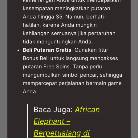
kemenangan Anda untuk mendapatkan
kesempatan meningkatkan putaran
Anda hingga 35. Namun, berhati-
hatilah, karena Anda mungkin
kehilangan semuanya jika pertaruhan
tidak menguntungkan Anda.
Beli Putaran Gratis
: Gunakan fitur
Bonus Beli untuk langsung mengakses
putaran Free Spins. Tanpa perlu
mengumpulkan simbol pencar, sehingga
mempercepat perjalanan bermain game
Anda.
Baca Juga:
African
Elephant –
Berpetualang di