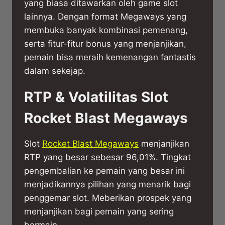
yang biasa ditawarkan oleh game slot
lainnya. Dengan format Megaways yang
membuka banyak kombinasi pemenang,
serta fitur-fitur bonus yang menjanjikan,
pemain bisa meraih kemenangan fantastis
dalam sekejap.
RTP & Volatilitas Slot
Rocket Blast Megaways
Slot
Rocket Blast Megaways
menjanjikan
RTP yang besar sebesar 96,01%. Tingkat
pengembalian ke pemain yang besar ini
menjadikannya pilihan yang menarik bagi
penggemar slot. Meberikan prospek yang
menjanjikan bagi pemain yang sering