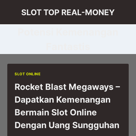
Skip
SLOT TOP REAL-MONEY
to
content
Potensi Kemenangan
Fantastis
SLOT ONLINE
Rocket Blast Megaways –
Dapatkan Kemenangan
Bermain Slot Online
Dengan Uang Sungguhan