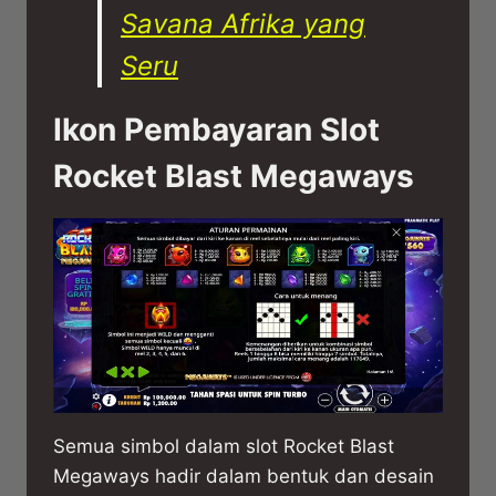
Savana Afrika yang
Seru
Ikon Pembayaran Slot
Rocket Blast Megaways
Semua simbol dalam slot Rocket Blast
Megaways hadir dalam bentuk dan desain