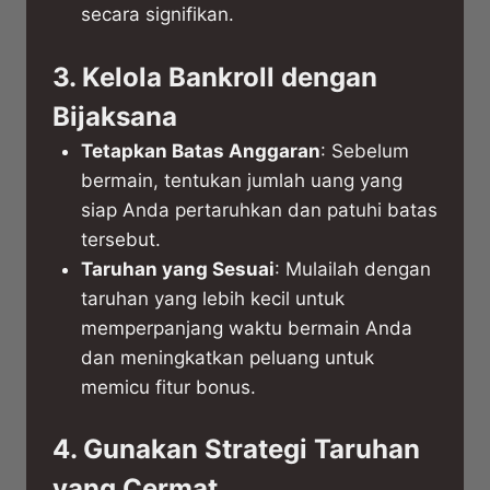
secara signifikan.
3. Kelola Bankroll dengan
Bijaksana
Tetapkan Batas Anggaran
: Sebelum
bermain, tentukan jumlah uang yang
siap Anda pertaruhkan dan patuhi batas
tersebut.
Taruhan yang Sesuai
: Mulailah dengan
taruhan yang lebih kecil untuk
memperpanjang waktu bermain Anda
dan meningkatkan peluang untuk
memicu fitur bonus.
4. Gunakan Strategi Taruhan
yang Cermat