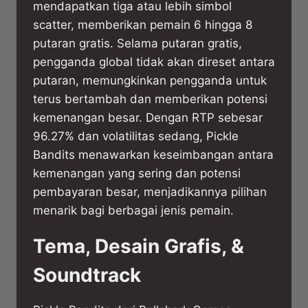
mendapatkan tiga atau lebih simbol
scatter, memberikan pemain 6 hingga 8
putaran gratis. Selama putaran gratis,
pengganda global tidak akan direset antara
putaran, memungkinkan pengganda untuk
terus bertambah dan memberikan potensi
kemenangan besar. Dengan RTP sebesar
96.27% dan volatilitas sedang, Pickle
Bandits menawarkan keseimbangan antara
kemenangan yang sering dan potensi
pembayaran besar, menjadikannya pilihan
menarik bagi berbagai jenis pemain.
Tema, Desain Grafis, &
Soundtrack