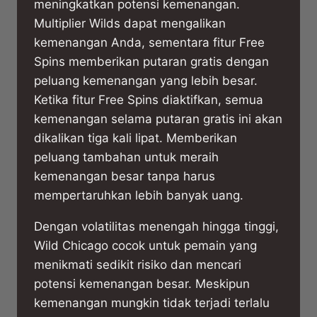
meningkatkan potensi kemenangan.
Multiplier Wilds dapat mengalikan
kemenangan Anda, sementara fitur Free
Spins memberikan putaran gratis dengan
peluang kemenangan yang lebih besar.
Ketika fitur Free Spins diaktifkan, semua
kemenangan selama putaran gratis ini akan
dikalikan tiga kali lipat. Memberikan
peluang tambahan untuk meraih
kemenangan besar tanpa harus
mempertaruhkan lebih banyak uang.
Dengan volatilitas menengah hingga tinggi,
Wild Chicago cocok untuk pemain yang
menikmati sedikit risiko dan mencari
potensi kemenangan besar. Meskipun
kemenangan mungkin tidak terjadi terlalu