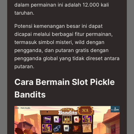
dalam permainan ini adalah 12.000 kali
taruhan.
Potensi kemenangan besar ini dapat
dicapai melalui berbagai fitur permainan,
termasuk simbol misteri, wild dengan
pengganda, dan putaran gratis dengan
pengganda global yang tidak direset antara
putaran.
Cara Bermain Slot Pickle
Bandits