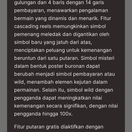
gulungan dan 4 baris dengan 14 garis
pembayaran, menawarkan pengalaman
bermain yang dinamis dan menarik. Fitur
cascading reels memungkinkan simbol
pemenang meledak dan digantikan oleh
simbol baru yang jatuh dari atas,
menciptakan peluang untuk kemenangan
beruntun dari satu putaran. Simbol misteri
dalam bentuk poster buronan dapat
berubah menjadi simbol pembayaran atau
wild, menambah elemen kejutan dalam
permainan. Selain itu, simbol wild dengan
pengganda dapat meningkatkan nilai
kemenangan secara signifikan, dengan nilai
pengganda hingga 100x.
Fitur putaran gratis diaktifkan dengan