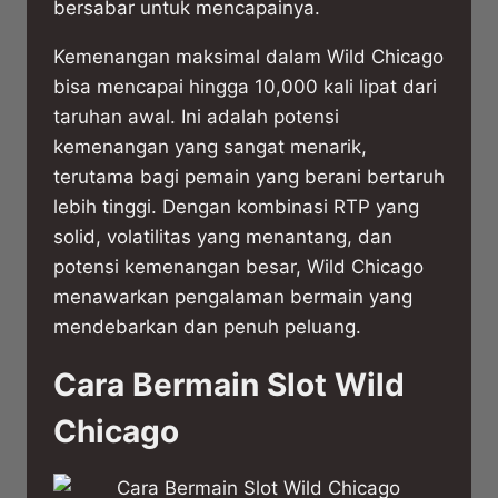
bersabar untuk mencapainya.
Kemenangan maksimal dalam Wild Chicago
bisa mencapai hingga 10,000 kali lipat dari
taruhan awal. Ini adalah potensi
kemenangan yang sangat menarik,
terutama bagi pemain yang berani bertaruh
lebih tinggi. Dengan kombinasi RTP yang
solid, volatilitas yang menantang, dan
potensi kemenangan besar, Wild Chicago
menawarkan pengalaman bermain yang
mendebarkan dan penuh peluang.
Cara Bermain Slot Wild
Chicago