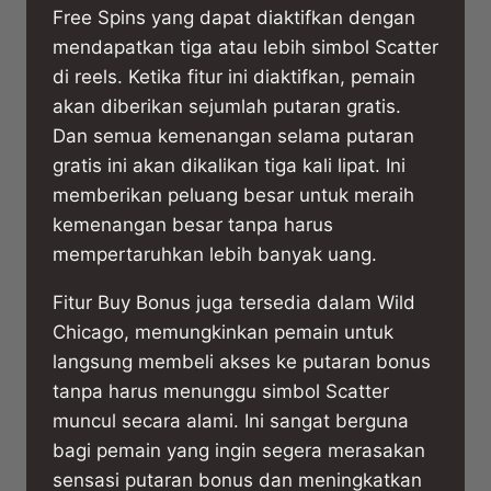
Free Spins yang dapat diaktifkan dengan
mendapatkan tiga atau lebih simbol Scatter
di reels. Ketika fitur ini diaktifkan, pemain
akan diberikan sejumlah putaran gratis.
Dan semua kemenangan selama putaran
gratis ini akan dikalikan tiga kali lipat. Ini
memberikan peluang besar untuk meraih
kemenangan besar tanpa harus
mempertaruhkan lebih banyak uang.
Fitur Buy Bonus juga tersedia dalam Wild
Chicago, memungkinkan pemain untuk
langsung membeli akses ke putaran bonus
tanpa harus menunggu simbol Scatter
muncul secara alami. Ini sangat berguna
bagi pemain yang ingin segera merasakan
sensasi putaran bonus dan meningkatkan