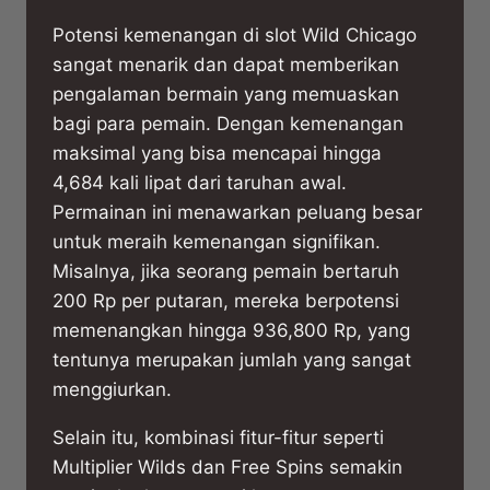
Potensi kemenangan di slot Wild Chicago
sangat menarik dan dapat memberikan
pengalaman bermain yang memuaskan
bagi para pemain. Dengan kemenangan
maksimal yang bisa mencapai hingga
4,684 kali lipat dari taruhan awal.
Permainan ini menawarkan peluang besar
untuk meraih kemenangan signifikan.
Misalnya, jika seorang pemain bertaruh
200 Rp per putaran, mereka berpotensi
memenangkan hingga 936,800 Rp, yang
tentunya merupakan jumlah yang sangat
menggiurkan.
Selain itu, kombinasi fitur-fitur seperti
Multiplier Wilds dan Free Spins semakin