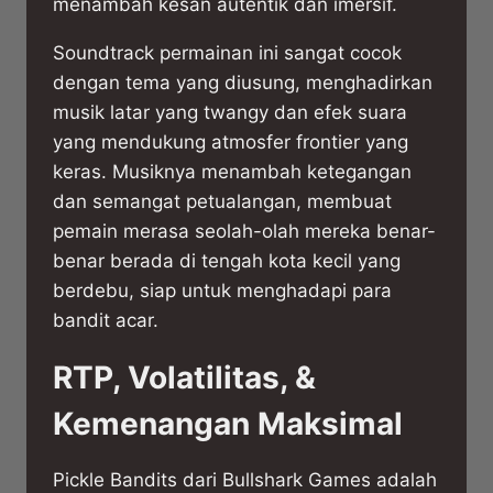
menambah kesan autentik dan imersif.
Soundtrack permainan ini sangat cocok
dengan tema yang diusung, menghadirkan
musik latar yang twangy dan efek suara
yang mendukung atmosfer frontier yang
keras. Musiknya menambah ketegangan
dan semangat petualangan, membuat
pemain merasa seolah-olah mereka benar-
benar berada di tengah kota kecil yang
berdebu, siap untuk menghadapi para
bandit acar.
RTP, Volatilitas, &
Kemenangan Maksimal
Pickle Bandits dari Bullshark Games adalah