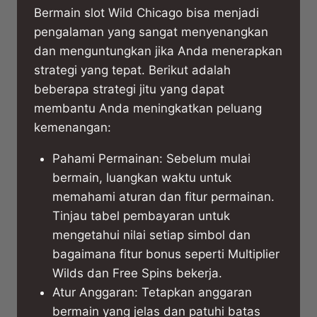
Bermain slot Wild Chicago bisa menjadi
pengalaman yang sangat menyenangkan
dan menguntungkan jika Anda menerapkan
strategi yang tepat. Berikut adalah
beberapa strategi jitu yang dapat
membantu Anda meningkatkan peluang
kemenangan:
Pahami Permainan: Sebelum mulai
bermain, luangkan waktu untuk
memahami aturan dan fitur permainan.
Tinjau tabel pembayaran untuk
mengetahui nilai setiap simbol dan
bagaimana fitur bonus seperti Multiplier
Wilds dan Free Spins bekerja.
Atur Anggaran: Tetapkan anggaran
bermain yang jelas dan patuhi batas