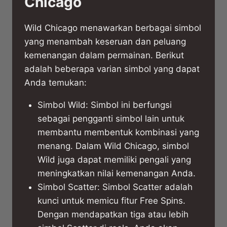
Chicago
Wild Chicago menawarkan berbagai simbol
yang menambah keseruan dan peluang
kemenangan dalam permainan. Berikut
adalah beberapa varian simbol yang dapat
Anda temukan:
Simbol Wild: Simbol ini berfungsi
sebagai pengganti simbol lain untuk
membantu membentuk kombinasi yang
menang. Dalam Wild Chicago, simbol
Wild juga dapat memiliki pengali yang
meningkatkan nilai kemenangan Anda.
Simbol Scatter: Simbol Scatter adalah
kunci untuk memicu fitur Free Spins.
Dengan mendapatkan tiga atau lebih