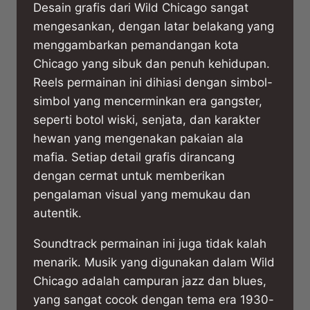
Desain grafis dari Wild Chicago sangat
mengesankan, dengan latar belakang yang
menggambarkan pemandangan kota
Chicago yang sibuk dan penuh kehidupan.
Reels permainan ini dihiasi dengan simbol-
simbol yang mencerminkan era gangster,
seperti botol wiski, senjata, dan karakter
hewan yang mengenakan pakaian ala
mafia. Setiap detail grafis dirancang
dengan cermat untuk memberikan
pengalaman visual yang memukau dan
autentik.
Soundtrack permainan ini juga tidak kalah
menarik. Musik yang digunakan dalam Wild
Chicago adalah campuran jazz dan blues,
yang sangat cocok dengan tema era 1930-