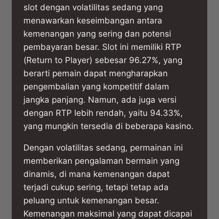
slot dengan volatilitas sedang yang
menawarkan keseimbangan antara
kemenangan yang sering dan potensi
pembayaran besar. Slot ini memiliki RTP
(Return to Player) sebesar 96.27%, yang
berarti pemain dapat mengharapkan
pengembalian yang kompetitif dalam
jangka panjang. Namun, ada juga versi
dengan RTP lebih rendah, yaitu 94.33%,
yang mungkin tersedia di beberapa kasino.
Dengan volatilitas sedang, permainan ini
memberikan pengalaman bermain yang
dinamis, di mana kemenangan dapat
terjadi cukup sering, tetapi tetap ada
peluang untuk kemenangan besar.
Kemenangan maksimal yang dapat dicapai