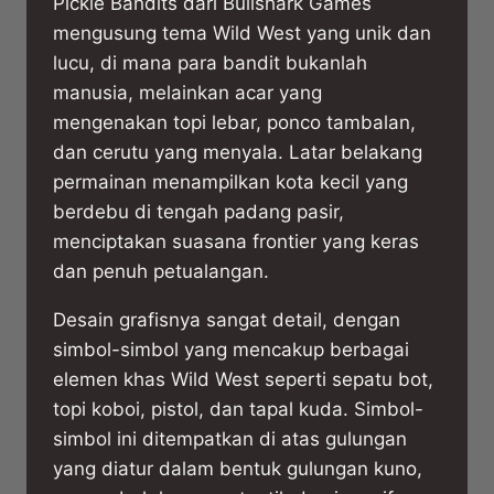
Pickle Bandits dari Bullshark Games
mengusung tema Wild West yang unik dan
lucu, di mana para bandit bukanlah
manusia, melainkan acar yang
mengenakan topi lebar, ponco tambalan,
dan cerutu yang menyala. Latar belakang
permainan menampilkan kota kecil yang
berdebu di tengah padang pasir,
menciptakan suasana frontier yang keras
dan penuh petualangan.
Desain grafisnya sangat detail, dengan
simbol-simbol yang mencakup berbagai
elemen khas Wild West seperti sepatu bot,
topi koboi, pistol, dan tapal kuda. Simbol-
simbol ini ditempatkan di atas gulungan
yang diatur dalam bentuk gulungan kuno,