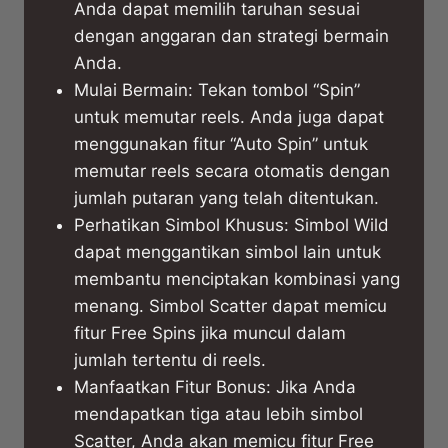
Anda dapat memilih taruhan sesuai
dengan anggaran dan strategi bermain
Anda.
Mulai Bermain: Tekan tombol “Spin”
untuk memutar reels. Anda juga dapat
menggunakan fitur “Auto Spin” untuk
memutar reels secara otomatis dengan
jumlah putaran yang telah ditentukan.
Perhatikan Simbol Khusus: Simbol Wild
dapat menggantikan simbol lain untuk
membantu menciptakan kombinasi yang
menang. Simbol Scatter dapat memicu
fitur Free Spins jika muncul dalam
jumlah tertentu di reels.
Manfaatkan Fitur Bonus: Jika Anda
mendapatkan tiga atau lebih simbol
Scatter, Anda akan memicu fitur Free