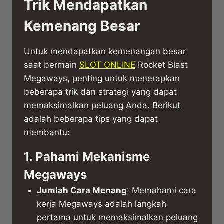
Trik Mendapatkan
Kemenang Besar
Untuk mendapatkan kemenangan besar
saat bermain
SLOT ONLINE
Rocket Blast
Megaways, penting untuk menerapkan
beberapa trik dan strategi yang dapat
memaksimalkan peluang Anda. Berikut
adalah beberapa tips yang dapat
membantu:
1. Pahami Mekanisme
Megaways
Jumlah Cara Menang
: Memahami cara
kerja Megaways adalah langkah
pertama untuk memaksimalkan peluang