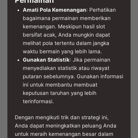
Permainan
Amati Pola Kemenangan
: Perhatikan
bagaimana permainan memberikan
kemenangan. Meskipun hasil slot
bersifat acak, Anda mungkin dapat
melihat pola tertentu dalam jangka
waktu bermain yang lebih lama.
Gunakan Statistik
: Jika permainan
menyediakan statistik atau riwayat
putaran sebelumnya. Gunakan informasi
ini untuk membantu membuat
keputusan taruhan yang lebih
terinformasi.
Dengan mengikuti trik dan strategi ini,
Anda dapat meningkatkan peluang Anda
untuk meraih kemenangan besar dalam