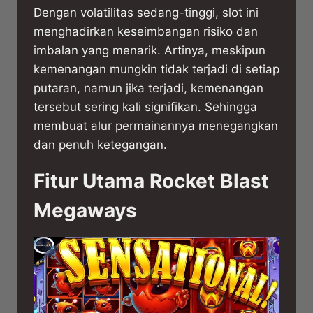
Dengan volatilitas sedang-tinggi, slot ini
menghadirkan keseimbangan risiko dan
imbalan yang menarik. Artinya, meskipun
kemenangan mungkin tidak terjadi di setiap
putaran, namun jika terjadi, kemenangan
tersebut sering kali signifikan. Sehingga
membuat alur permainannya menegangkan
dan penuh ketegangan.
Fitur Utama Rocket Blast
Megaways