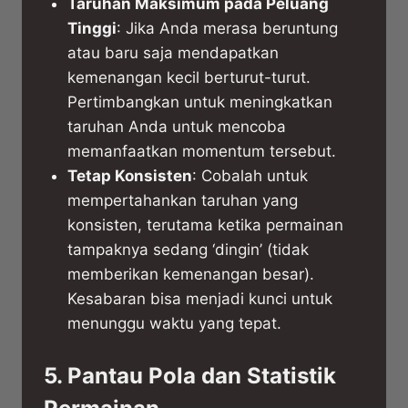
Taruhan Maksimum pada Peluang
Tinggi
: Jika Anda merasa beruntung
atau baru saja mendapatkan
kemenangan kecil berturut-turut.
Pertimbangkan untuk meningkatkan
taruhan Anda untuk mencoba
memanfaatkan momentum tersebut.
Tetap Konsisten
: Cobalah untuk
mempertahankan taruhan yang
konsisten, terutama ketika permainan
tampaknya sedang ‘dingin’ (tidak
memberikan kemenangan besar).
Kesabaran bisa menjadi kunci untuk
menunggu waktu yang tepat.
5. Pantau Pola dan Statistik