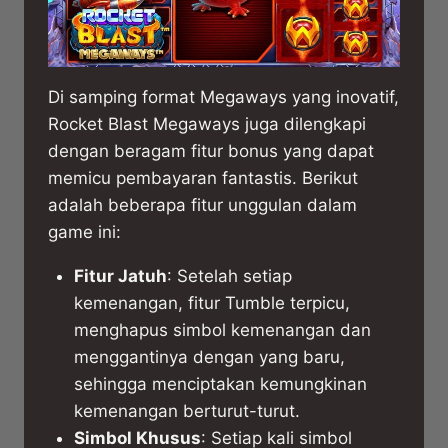
Di samping format Megaways yang inovatif,
Rocket Blast Megaways juga dilengkapi
dengan beragam fitur bonus yang dapat
memicu pembayaran fantastis. Berikut
adalah beberapa fitur unggulan dalam
game ini:
Fitur Jatuh
: Setelah setiap
kemenangan, fitur Tumble terpicu,
menghapus simbol kemenangan dan
menggantinya dengan yang baru,
sehingga menciptakan kemungkinan
kemenangan berturut-turut.
Simbol Khusus
: Setiap kali simbol