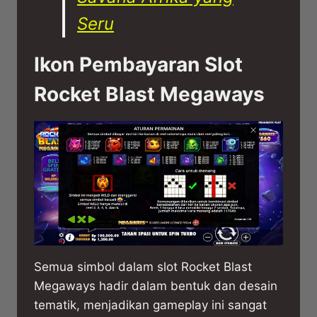
Seru
Ikon Pembayaran Slot
Rocket Blast Megaways
Semua simbol dalam slot Rocket Blast
Megaways hadir dalam bentuk dan desain
tematik, menjadikan gameplay ini sangat