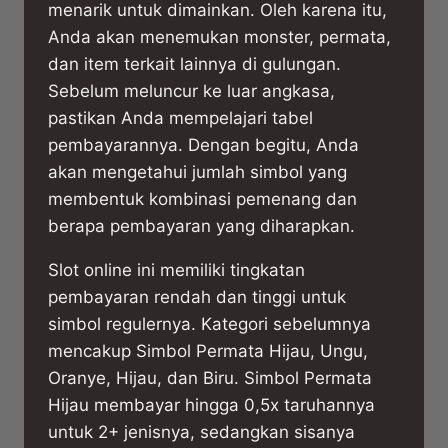
menarik untuk dimainkan. Oleh karena itu,
Anda akan menemukan monster, permata,
dan item terkait lainnya di gulungan.
Sebelum meluncur ke luar angkasa,
pastikan Anda mempelajari tabel
pembayarannya. Dengan begitu, Anda
akan mengetahui jumlah simbol yang
membentuk kombinasi pemenang dan
berapa pembayaran yang diharapkan.
Slot online ini memiliki tingkatan
pembayaran rendah dan tinggi untuk
simbol regulernya. Kategori sebelumnya
mencakup Simbol Permata Hijau, Ungu,
Oranye, Hijau, dan Biru. Simbol Permata
Hijau membayar hingga 0,5x taruhannya
untuk 2+ jenisnya, sedangkan sisanya