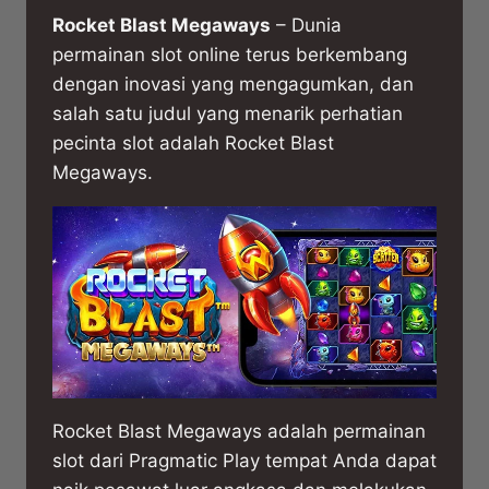
Rocket Blast Megaways
– Dunia
permainan slot online terus berkembang
dengan inovasi yang mengagumkan, dan
salah satu judul yang menarik perhatian
pecinta slot adalah Rocket Blast
Megaways.
Rocket Blast Megaways adalah permainan
slot dari Pragmatic Play tempat Anda dapat