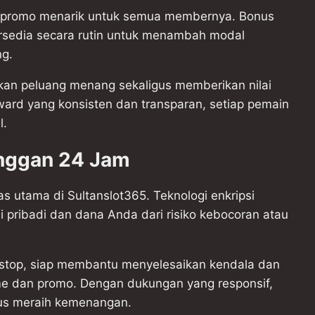
n promo menarik untuk semua membernya. Bonus
tersedia secara rutin untuk menambah modal
ng.
kan peluang menang sekaligus memberikan nilai
ard yang konsisten dan transparan, setiap pemain
l.
nggan 24 Jam
s utama di Sultanslot365. Teknologi enkripsi
i pribadi dan dana Anda dari risiko kebocoran atau
nstop, siap membantu menyelesaikan kendala dan
e dan promo. Dengan dukungan yang responsif,
us meraih kemenangan.