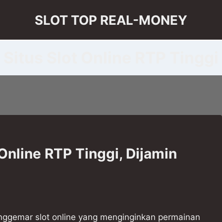
SLOT TOP REAL-MONEY
Situs Slot Online RTP Tinggi
 Online RTP Tinggi, Dijamin
enggemar slot online yang menginginkan permainan