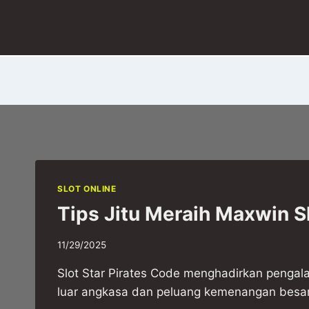
Skip
to
content
SLOT ONLINE
Tips Jitu Meraih Maxwin Sl
11/29/2025
Slot Star Pirates Code menghadirkan pengal
luar angkasa dan peluang kemenangan besa