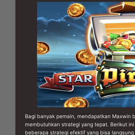
Bagi banyak pemain, mendapatkan Maxwin bu
membutuhkan strategi yang tepat. Berikut in
beberapa strategi efektif yang bisa langsung