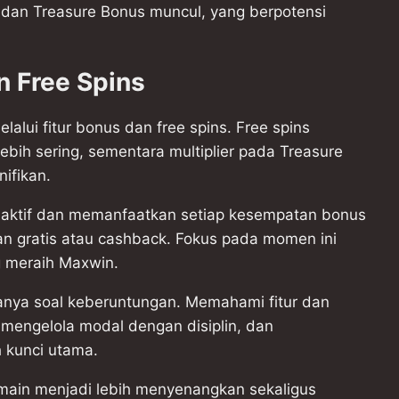
s dan Treasure Bonus muncul, yang berpotensi
n Free Spins
lalui fitur bonus dan free spins. Free spins
ebih sering, sementara multiplier pada Treasure
ifikan.
 aktif dan memanfaatkan setiap kesempatan bonus
an gratis atau cashback. Fokus pada momen ini
 meraih Maxwin.
anya soal keberuntungan. Memahami fitur dan
 mengelola modal dengan disiplin, dan
 kunci utama.
main menjadi lebih menyenangkan sekaligus