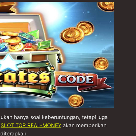
kan hanya soal keberuntungan, tetapi juga
i
SLOT TOP REAL-MONEY
akan memberikan
 diterapkan.