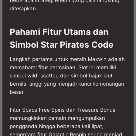
beberapa strategi efektif yang bisa langsung
diterapkan.
Pahami Fitur Utama dan
Simbol Star Pirates Code
Langkah pertama untuk meraih Maxwin adalah
memahami fitur permainan. Slot ini memiliki
simbol wild, scatter, dan simbol bajak laut
bernilai tinggi yang menjadi kunci kemenangan
besar.
Fitur Space Free Spins dan Treasure Bonus
memungkinkan pemain mengumpulkan
pengganda hingga beberapa kali lipat,
sementara fitur Galactic Respin sering menjadi