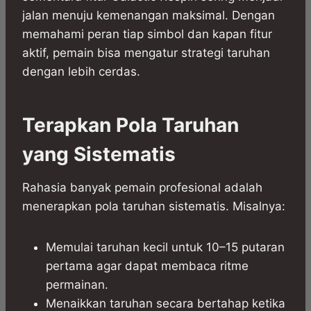
jalan menuju kemenangan maksimal. Dengan
memahami peran tiap simbol dan kapan fitur
aktif, pemain bisa mengatur strategi taruhan
dengan lebih cerdas.
Terapkan Pola Taruhan
yang Sistematis
Rahasia banyak pemain profesional adalah
menerapkan pola taruhan sistematis. Misalnya:
Memulai taruhan kecil untuk 10–15 putaran
pertama agar dapat membaca ritme
permainan.
Menaikkan taruhan secara bertahap ketika