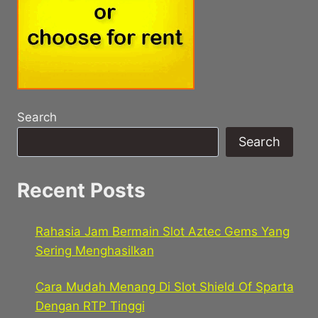
Search
Search
Recent Posts
Rahasia Jam Bermain Slot Aztec Gems Yang
Sering Menghasilkan
Cara Mudah Menang Di Slot Shield Of Sparta
Dengan RTP Tinggi