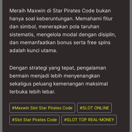
Meraih Maxwin di Star Pirates Code bukan
hanya soal keberuntungan. Memahami fitur
dan simbol, menerapkan pola taruhan
sistematis, mengelola modal dengan disiplin,
dan memanfaatkan bonus serta free spins
adalah kunci utama.
Dengan strategi yang tepat, pengalaman
bermain menjadi lebih menyenangkan
sekaligus peluang kemenangan maksimal
terbuka lebih lebar.
Post
#
Maxwin Slot Star Pirates Code
#
SLOT ONLINE
Tags:
#
Slot Star Pirates Code
#
SLOT TOP REAL-MONEY