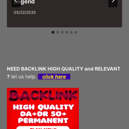
Legend
05/22/2025
NEED BACKLINK HIGH QUALITY and RELEVANT
?
let us help.
click here