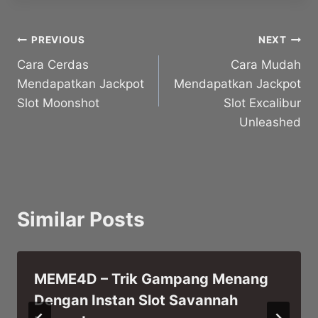
Post
PREVIOUS
NEXT
Cara Cerdas
Cara Mudah
navigation
Mendapatkan Jackpot
Mendapatkan Jackpot
Slot Moonshot
Slot Excalibur
Unleashed
Similar Posts
MEME4D – Trik Gampang Menang
Dengan Instan Slot Savannah