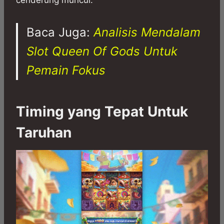
cenderung muncul.
Baca Juga:
Analisis Mendalam
Slot Queen Of Gods Untuk
Pemain Fokus
Timing yang Tepat Untuk
Taruhan