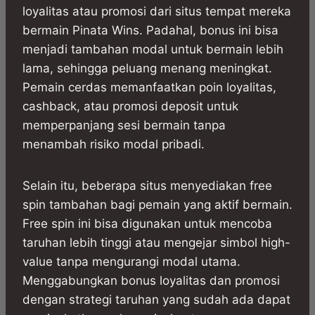
loyalitas atau promosi dari situs tempat mereka
bermain Pinata Wins. Padahal, bonus ini bisa
menjadi tambahan modal untuk bermain lebih
lama, sehingga peluang menang meningkat.
Pemain cerdas memanfaatkan poin loyalitas,
cashback, atau promosi deposit untuk
memperpanjang sesi bermain tanpa
menambah risiko modal pribadi.
Selain itu, beberapa situs menyediakan free
spin tambahan bagi pemain yang aktif bermain.
Free spin ini bisa digunakan untuk mencoba
taruhan lebih tinggi atau mengejar simbol high-
value tanpa mengurangi modal utama.
Menggabungkan bonus loyalitas dan promosi
dengan strategi taruhan yang sudah ada dapat