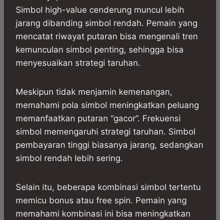
Simbol high-value cenderung muncul lebih
jarang dibanding simbol rendah. Pemain yang
mencatat riwayat putaran bisa mengenali tren
kemunculan simbol penting, sehingga bisa
menyesuaikan strategi taruhan.
Meskipun tidak menjamin kemenangan,
memahami pola simbol meningkatkan peluang
memanfaatkan putaran “gacor”. Frekuensi
simbol memengaruhi strategi taruhan. Simbol
pembayaran tinggi biasanya jarang, sedangkan
simbol rendah lebih sering.
Selain itu, beberapa kombinasi simbol tertentu
memicu bonus atau free spin. Pemain yang
memahami kombinasi ini bisa meningkatkan