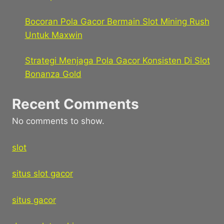
Bocoran Pola Gacor Bermain Slot Mining Rush
Untuk Maxwin
Strategi Menjaga Pola Gacor Konsisten Di Slot
Bonanza Gold
Recent Comments
No comments to show.
slot
situs slot gacor
situs gacor