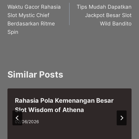
Waktu Gacor Rahasia
Tips Mudah Dapatkan
navigation
Slot Mystic Chief
Jackpot Besar Slot
Berdasarkan Ritme
Wild Bandito
Spin
Similar Posts
Rahasia Pola Kemenangan Besar
Slot Wisdom of Athena
02/06/2026