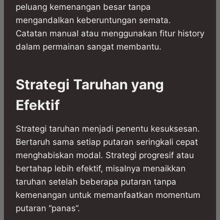
peluang kemenangan besar tanpa
mengandalkan keberuntungan semata.
Catatan manual atau menggunakan fitur history
dalam permainan sangat membantu.
Strategi Taruhan yang
Efektif
Strategi taruhan menjadi penentu kesuksesan.
Bertaruh sama setiap putaran seringkali cepat
menghabiskan modal. Strategi progresif atau
bertahap lebih efektif, misalnya menaikkan
taruhan setelah beberapa putaran tanpa
kemenangan untuk memanfaatkan momentum
putaran “panas”.